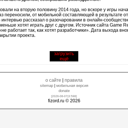
ровали на вторую половину 2014 года, но вскоре у игры на
аз переносили, от мобильной составляющей в результате от
 интервью рассказал о разочаровании в онлайн-сообществе
еньше хотят играть друг с другом. Источник сайта Game Reac
«не работает так, как хотят разработчики». Дата выхода вн
акрытии проекта.
загрузить
ещё
о сайте
|
правила
sitemap
|
мобильная версия
donate
[2026-08-07|3:
598
]
fizord.ru © 2026