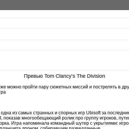
Превью Tom Clancy’s The Division
 уже можно пройти пару сюжетных миссий и пострелять в дру
гра
— одна из самых странных и спорных игр Ubisoft за последни
E3, показав многообещающий ролик про группу игроков, пу
ка. Игра напоминала командный шутер с укрытиями: игрок
 с планшета дроном, собиравшим разведданные.