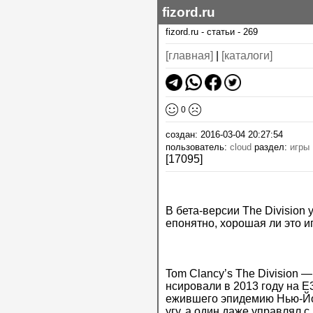
fizord.ru
fizord.ru
-
статьи
-
269
[главная]
|
[каталоги]
0
создан: 2016-03-04 20:27:54
пользователь:
cloud
раздел:
игры
[17095]
В бета-версии The Division
епонятно, хорошая ли это и
Tom Clancy’s The Division 
нсировали в 2013 году на 
ежившего эпидемию Нью-Йор
угу, а один даже управлял