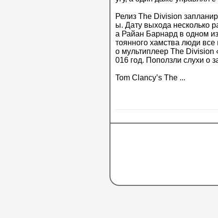
Релиз The Division заплани
ы. Дату выхода несколько р
а Райан Барнард в одном из
тоянного хамства люди все м
о мультиплеер The Division 
016 год. Поползли слухи о з
Tom Clancy’s The ...