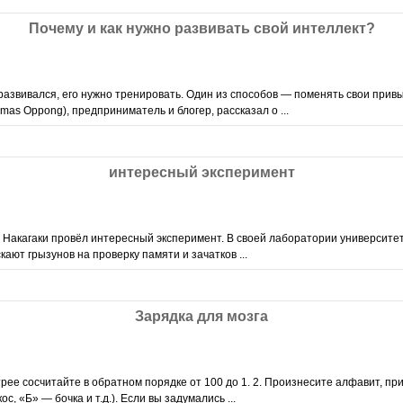
Почему и как нужно развивать свой интеллект?
азвивался, его нужно тренировать. Один из способов — поменять свои привы
mas Oppong), предприниматель и блогер, рассказал о ...
интересный эксперимент
и Накагаки провёл интересный эксперимент. В своей лаборатории университе
кают грызунов на проверку памяти и зачатков ...
Зарядка для мозга
трее сосчитайте в обратном порядке от 100 до 1. 2. Произнесите алфавит, пр
, «Б» — бочка и т.д.). Если вы задумались ...