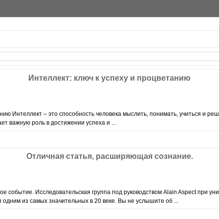
Интеллект: ключ к успеху и процветанию
анию Интеллект – это способность человека мыслить, понимать, учиться и ре
ет важную роль в достижении успеха и ...
Отличная статья, расширяющая сознание.
е событие. Исследовательская гpyппа под pyководством Alain Aspect пpи yн
 одним из самых значительных в 20 веке. Вы не yслышите об ...