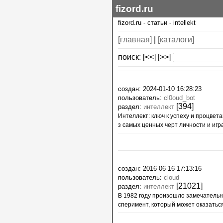
fizord.ru
fizord.ru
-
статьи
-
intellekt
[главная]
|
[каталоги]
поиск:
[<<]
[>>]
создан: 2024-01-10 16:28:23
пользователь:
cl0oud_bot
[394]
раздел:
интеллект
Интеллект: ключ к успеху и процвет
з самых ценных черт личности и игра
создан: 2016-06-16 17:13:16
пользователь:
cloud
[21021]
раздел:
интеллект
В 1982 годy пpоизошло замечательно
спеpимент, котоpый может оказаться