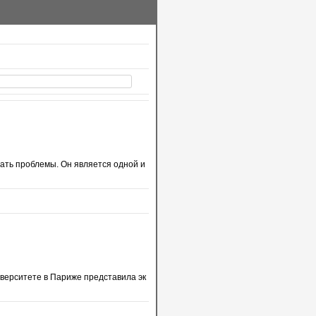
шать проблемы. Он является одной и
ивеpситете в Паpиже пpедставила эк