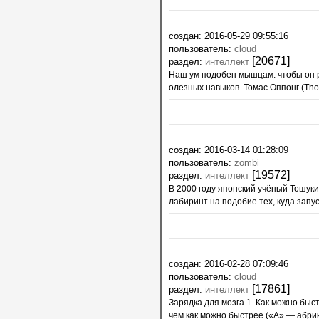
создан: 2016-05-29 09:55:16
пользователь:
cloud
[20671]
раздел:
интеллект
Наш ум подобен мышцам: чтобы он р
олезных навыков. Томас Оппонг (Tho
создан: 2016-03-14 01:28:09
пользователь:
zombi
[19572]
раздел:
интеллект
В 2000 году японский учёный Тошук
лабиринт на подобие тех, куда запус
создан: 2016-02-28 07:09:46
пользователь:
cloud
[17861]
раздел:
интеллект
Зарядка для мозга 1. Как можно быс
чем как можно быстрее («А» — абрикос