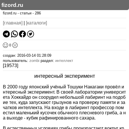
fizord.ru
fizord.ru
-
статьи
-
286
[главная]
|
[каталоги]
0
создан: 2016-03-14 01:28:09
пользователь:
zombi
раздел:
интеллект
[19573]
интересный эксперимент
В 2000 году японский учёный Тошуки Накагаки провёл и
нтересный эксперимент. В своей лаборатории университ
ета Хоккайдо он соорудил небольшой лабиринт на подоб
ие тех, куда запускают грызунов на проверку памяти и за
чатков интеллекта. На входе в лабиринт профессор пом
естил маленький кусочек обычного плесневого гриба, а н
а выходе - кубик рафинированного сахара.
В естественных условиях грибы произрастают вокруг кр