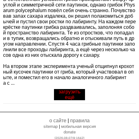
углой и симметричной сети паутинок, однако грибок Phys
arum polycephalum повёл себя очень странно. Почувство
вав запах сахара издалека, он решил полакомиться доб
ычей и пустил свои ростки по лабиринту. На каждом пере
крёстке паутинки грибка раздваивались, заполоняя собо
й пространство лабиринта. Те из отростков, что попадал
и в тупик, возвращались обратно и отыскивали путь в др
угом направлении. Спустя 4 часа грибные паутинки запо
лнили все проходы лабиринта, а ещё через несколько ча
сов одна из них отыскала дорогу к сахару.
На втором этапе эксперимента ученый отщипнул крохот
ный кусочек паутинки от гриба, который участвовал в оп
ыте, и поместил его в начало аналогичного лабиринт
а с ...
загрузить
ещё
о сайте
|
правила
sitemap
|
мобильная версия
donate
[2026-08-07|9:
1642
]